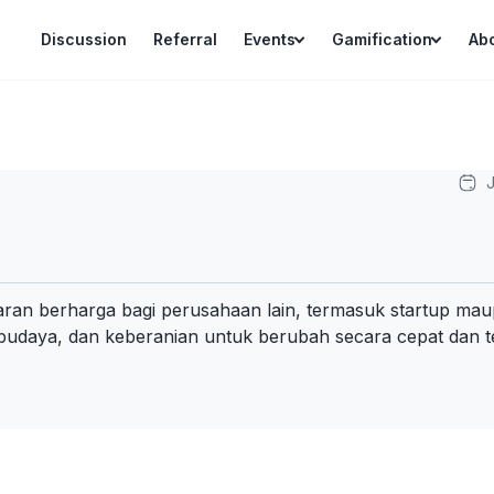
Discussion
Referral
Events
Gamification
Ab
J
ran berharga bagi perusahaan lain, termasuk startup maup
, budaya, dan keberanian untuk berubah secara cepat dan t