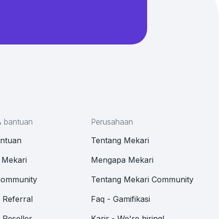
& bantuan
Perusahaan
antuan
Tentang Mekari
 Mekari
Mengapa Mekari
Community
Tentang Mekari Community
Referral
Faq - Gamifikasi
Reseller
Karir - We're hiring!