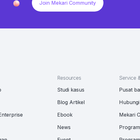
Join Mekari Community
Resources
Service 
p
Studi kasus
Pusat b
M
Blog Artikel
Hubungi
Enterprise
Ebook
Mekari 
News
Program 
gan
Event
Program 