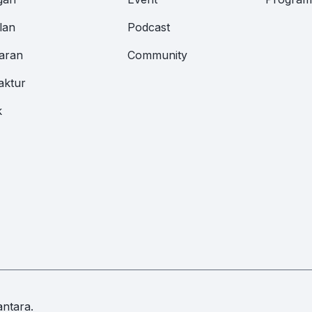
lan
Podcast
aran
Community
aktur
k
ntara.