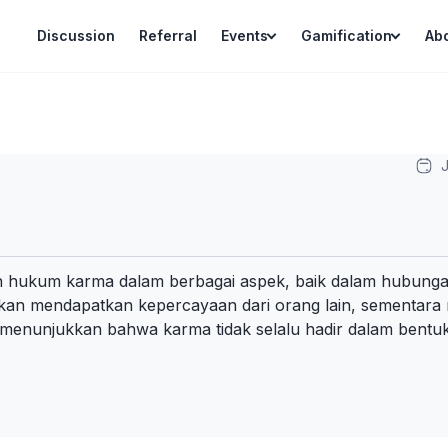
Discussion
Referral
Events
Gamification
Ab
J
h hukum karma dalam berbagai aspek, baik dalam hubungan 
kan mendapatkan kepercayaan dari orang lain, sementara me
menunjukkan bahwa karma tidak selalu hadir dalam bentuk pe