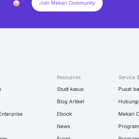
Join Mekari Community
Resources
Service 
p
Studi kasus
Pusat b
M
Blog Artikel
Hubungi
Enterprise
Ebook
Mekari 
News
Program 
gan
Event
Program 