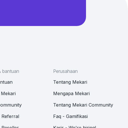
& bantuan
Perusahaan
antuan
Tentang Mekari
 Mekari
Mengapa Mekari
Community
Tentang Mekari Community
Referral
Faq - Gamifikasi
Reseller
Karir - We're hiring!