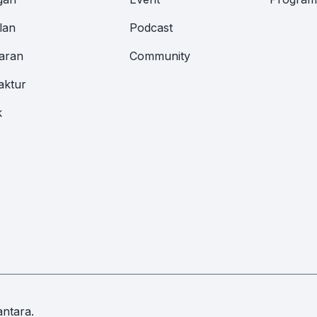
lan
Podcast
aran
Community
aktur
k
ntara.