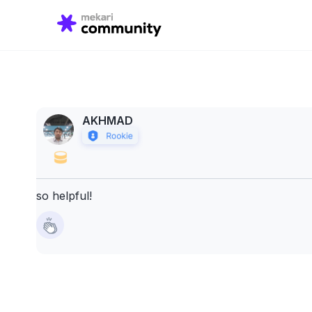
Search
for:
AKHMAD
so helpful!