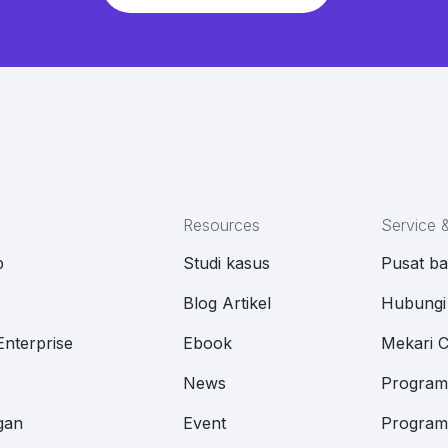
Resources
Service 
p
Studi kasus
Pusat b
M
Blog Artikel
Hubungi
Enterprise
Ebook
Mekari 
News
Program 
gan
Event
Program 