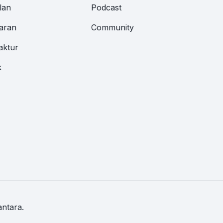
lan
Podcast
aran
Community
aktur
k
ntara.