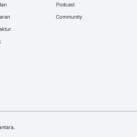
lan
Podcast
aran
Community
aktur
k
ntara.