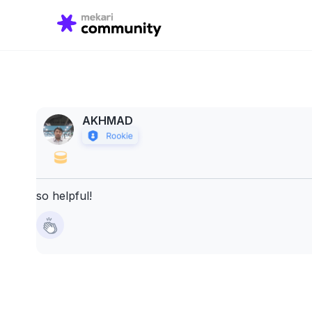
Search
for:
AKHMAD
so helpful!