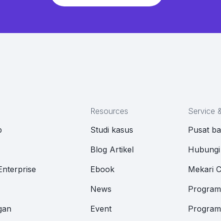
Resources
Service 
p
Studi kasus
Pusat b
M
Blog Artikel
Hubungi
Enterprise
Ebook
Mekari 
News
Program 
gan
Event
Program 