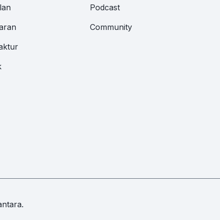
lan
Podcast
aran
Community
aktur
k
ntara.