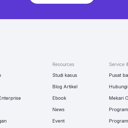
Resources
Service 
p
Studi kasus
Pusat b
M
Blog Artikel
Hubungi
Enterprise
Ebook
Mekari 
News
Program 
gan
Event
Program 