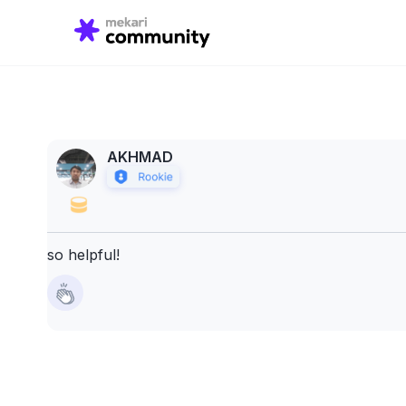
Search
for:
AKHMAD
so helpful!