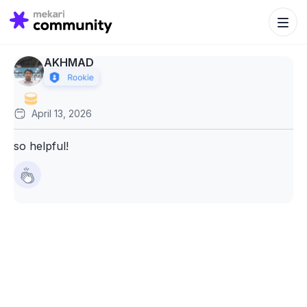
Search Bu
Search
for:
AKHMAD
April 13, 2026
so helpful!