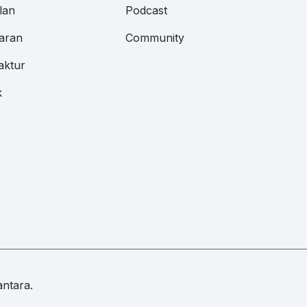
lan
Podcast
aran
Community
aktur
k
ntara.