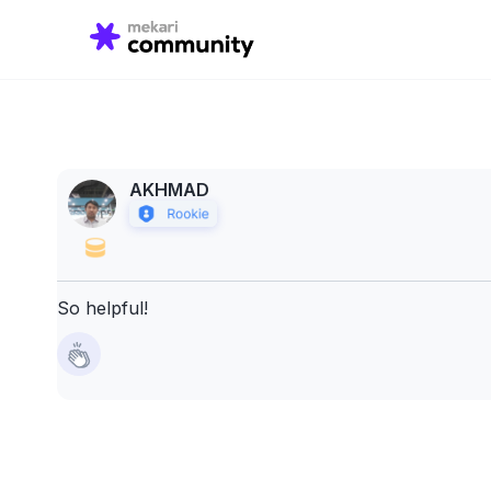
Search
for:
AKHMAD
So helpful!