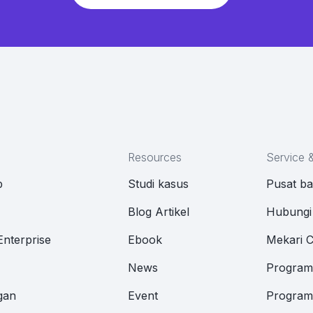
Resources
Service 
p
Studi kasus
Pusat b
M
Blog Artikel
Hubungi
Enterprise
Ebook
Mekari 
News
Program 
gan
Event
Program 