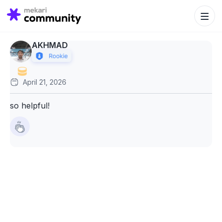
Search Bu
Search
for:
AKHMAD
April 21, 2026
so helpful!