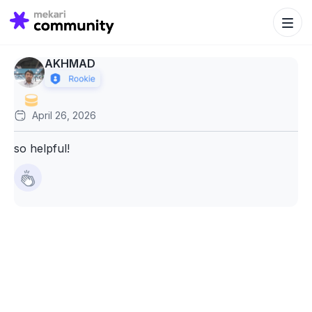
Search Bu
Search
for:
AKHMAD
April 26, 2026
so helpful!