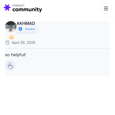
Search Bu
Search
for:
AKHMAD
April 29, 2026
so helpful!