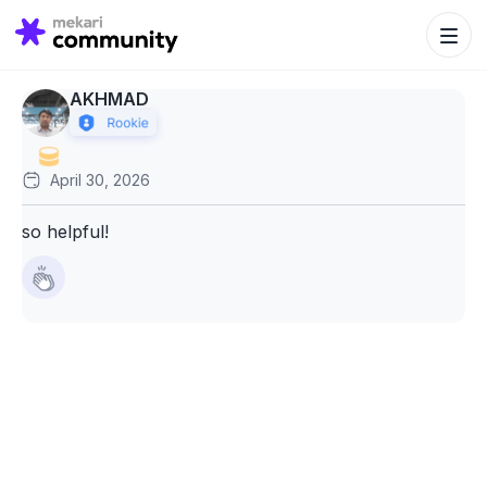
Search Bu
Search
for:
AKHMAD
April 30, 2026
so helpful!