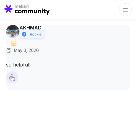
Search Bu
Search
for:
AKHMAD
May 3, 2026
so helpful!