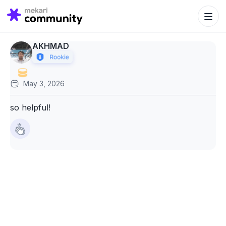
Search Bu
Search
for:
AKHMAD
May 3, 2026
so helpful!