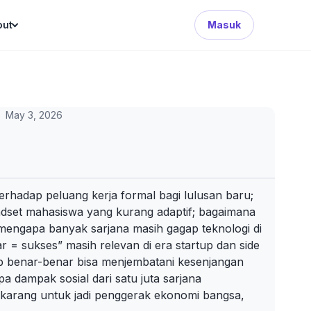
Search Button
out
Masuk
May 3, 2026
rhadap peluang kerja formal bagi lulusan baru;
indset mahasiswa yang kurang adaptif; bagaimana
mengapa banyak sarjana masih gagap teknologi di
r = sukses” masih relevan di era startup dan side
jib benar-benar bisa menjembatani kesenjangan
a dampak sosial dari satu juta sarjana
ekarang untuk jadi penggerak ekonomi bangsa,