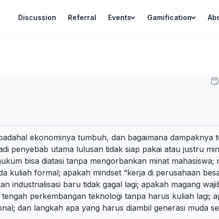
Discussion
Referral
Events
Gamification
Ab
i padahal ekonominya tumbuh, dan bagaimana dampaknya te
adi penyebab utama lulusan tidak siap pakai atau justru m
 hukum bisa diatasi tanpa mengorbankan minat mahasiswa; 
ada kuliah formal; apakah mindset “kerja di perusahaan besa
an industrialisasi baru tidak gagal lagi; apakah magang wa
i tengah perkembangan teknologi tanpa harus kuliah lagi; ap
nal; dan langkah apa yang harus diambil generasi muda s