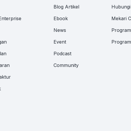
M
Blog Artikel
Hubungi
Enterprise
Ebook
Mekari 
News
Program 
gan
Event
Program 
lan
Podcast
aran
Community
aktur
k