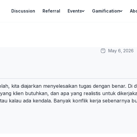
Discussion
Referral
Events
Gamification
Ab
May 6, 2026
h, kita diajarkan menyelesaikan tugas dengan benar. Di du
ng klien butuhkan, dan apa yang realistis untuk dikerjaka
atau kalau ada kendala. Banyak konflik kerja sebenarnya b