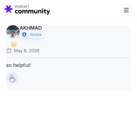
Search Bu
Search
for:
AKHMAD
May 8, 2026
so helpful!