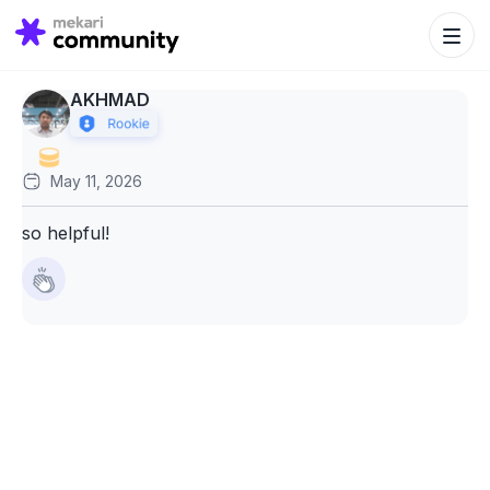
Search Bu
Search
for:
AKHMAD
May 11, 2026
so helpful!