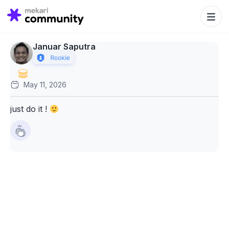
Search Bu
Search
for:
Januar Saputra
May 11, 2026
just do it !