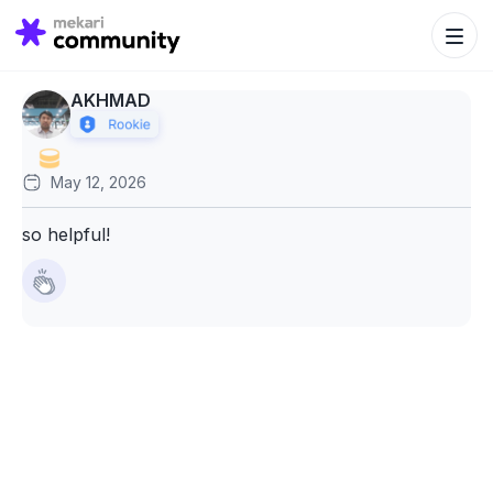
Search Bu
Search
for:
AKHMAD
May 12, 2026
so helpful!