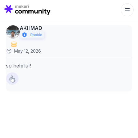
Search Bu
Search
for:
AKHMAD
May 12, 2026
so helpful!