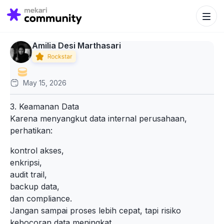
Search Bu
Search
for:
Amilia Desi Marthasari
May 15, 2026
3. Keamanan Data
Karena menyangkut data internal perusahaan,
perhatikan:
kontrol akses,
enkripsi,
audit trail,
backup data,
dan compliance.
Jangan sampai proses lebih cepat, tapi risiko
kebocoran data meningkat.