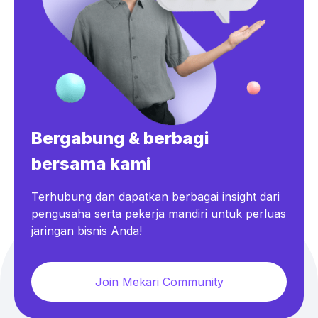
Bergabung & berbagi
bersama kami
Terhubung dan dapatkan berbagai insight dari
pengusaha serta pekerja mandiri untuk perluas
jaringan bisnis Anda!
Join Mekari Community