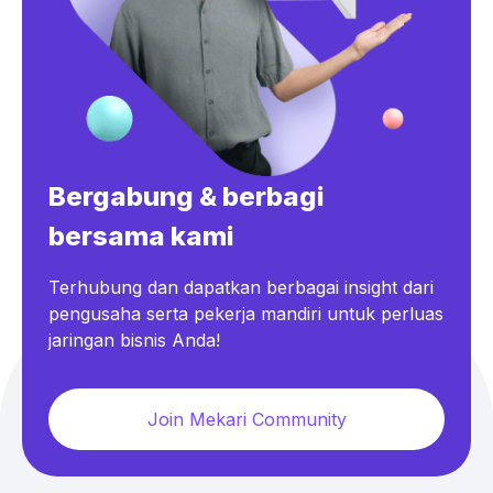
Bergabung & berbagi
bersama kami
Terhubung dan dapatkan berbagai insight dari
pengusaha serta pekerja mandiri untuk perluas
jaringan bisnis Anda!
Join Mekari Community