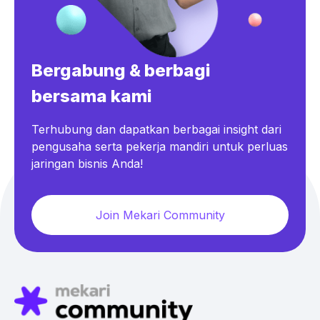
Bergabung & berbagi
bersama kami
Terhubung dan dapatkan berbagai insight dari
pengusaha serta pekerja mandiri untuk perluas
jaringan bisnis Anda!
Join Mekari Community