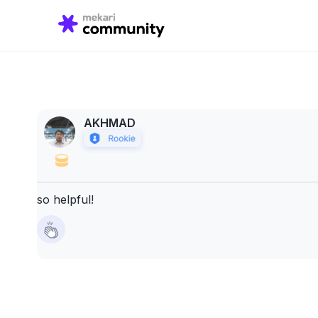
Search
for:
AKHMAD
so helpful!