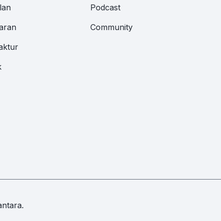
lan
Podcast
aran
Community
aktur
k
ntara.