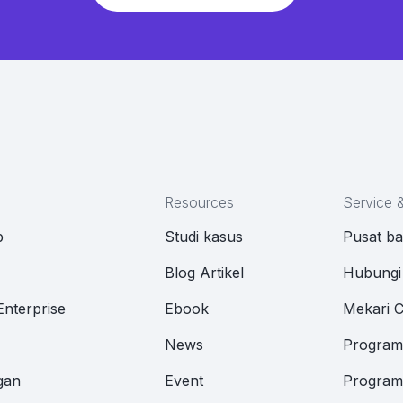
Resources
Service 
p
Studi kasus
Pusat b
M
Blog Artikel
Hubungi
Enterprise
Ebook
Mekari 
News
Program 
gan
Event
Program 