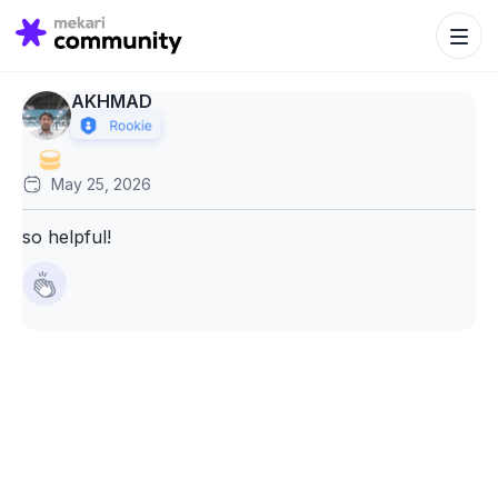
Search Bu
Search
for:
AKHMAD
May 25, 2026
so helpful!