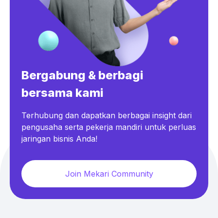
Bergabung & berbagi
bersama kami
Terhubung dan dapatkan berbagai insight dari
pengusaha serta pekerja mandiri untuk perluas
jaringan bisnis Anda!
Join Mekari Community