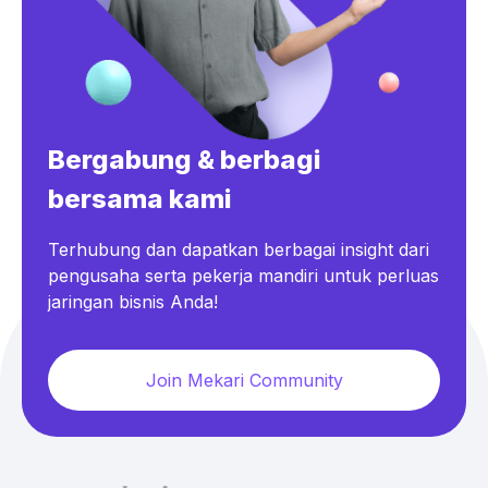
Bergabung & berbagi
bersama kami
Terhubung dan dapatkan berbagai insight dari
pengusaha serta pekerja mandiri untuk perluas
jaringan bisnis Anda!
Join Mekari Community