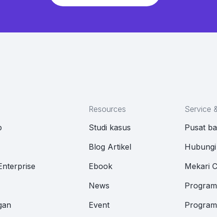
Resources
Service 
p
Studi kasus
Pusat b
M
Blog Artikel
Hubungi
Enterprise
Ebook
Mekari 
News
Program 
gan
Event
Program 