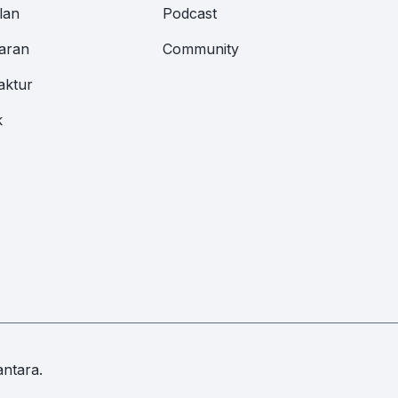
lan
Podcast
aran
Community
aktur
k
ntara.