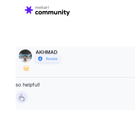
Search
for:
AKHMAD
so helpful!