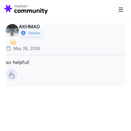
Search Bu
Search
for:
AKHMAD
May 28, 2026
so helpful!