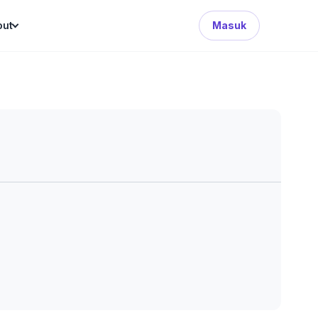
Search Button
out
Masuk