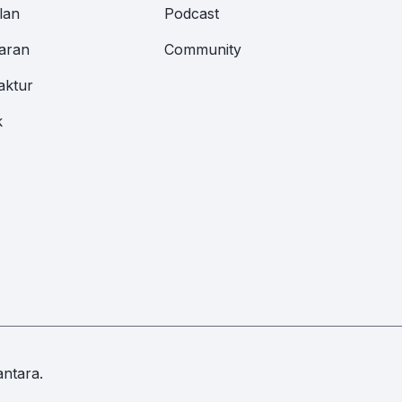
lan
Podcast
aran
Community
aktur
k
ntara.