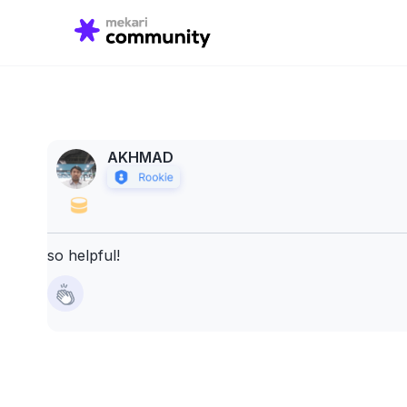
Search
for:
AKHMAD
so helpful!