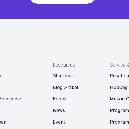
Resources
Service 
p
Studi kasus
Pusat b
M
Blog Artikel
Hubungi
Enterprise
Ebook
Mekari 
News
Program 
gan
Event
Program 