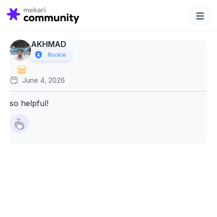
Search Bu
Search
for:
AKHMAD
June 4, 2026
so helpful!