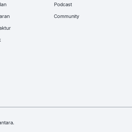
lan
Podcast
aran
Community
aktur
k
ntara.