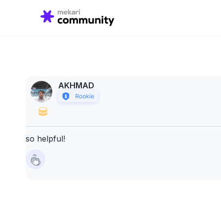
Search
for:
AKHMAD
so helpful!