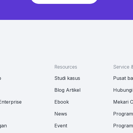
Resources
Service 
p
Studi kasus
Pusat b
M
Blog Artikel
Hubungi
Enterprise
Ebook
Mekari 
News
Program 
gan
Event
Program 