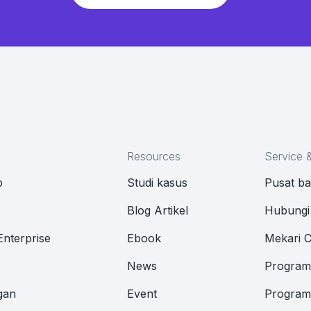
Resources
Service 
p
Studi kasus
Pusat b
M
Blog Artikel
Hubungi
Enterprise
Ebook
Mekari 
News
Program 
gan
Event
Program 