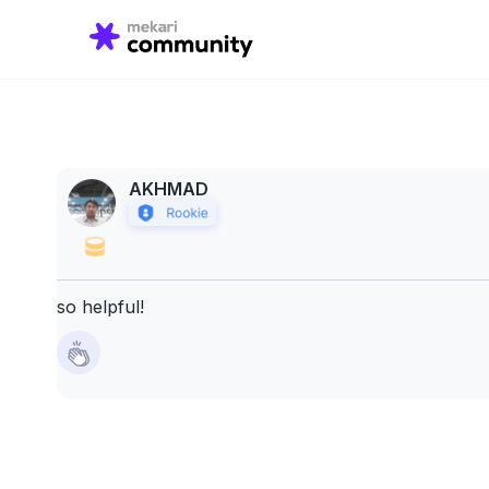
Search
for:
AKHMAD
so helpful!