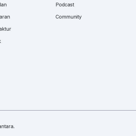
lan
Podcast
aran
Community
aktur
k
ntara.