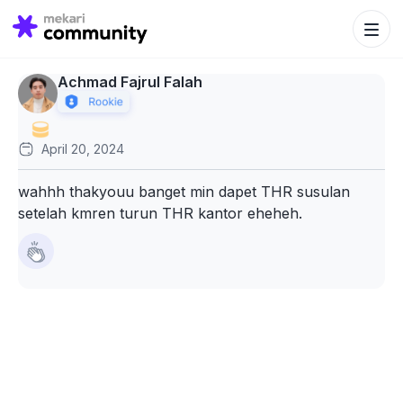
Search Bu
Search
for:
Achmad Fajrul Falah
April 20, 2024
wahhh thakyouu banget min dapet THR susulan
setelah kmren turun THR kantor eheheh.