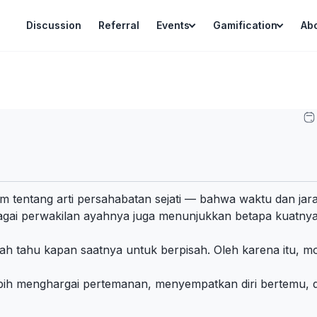
Discussion
Referral
Events
Gamification
Ab
m tentang arti persahabatan sejati — bahwa waktu dan jar
agai perwakilan ayahnya juga menunjukkan betapa kuatnya n
nah tahu kapan saatnya untuk berpisah. Oleh karena itu, 
bih menghargai pertemanan, menyempatkan diri bertemu, da