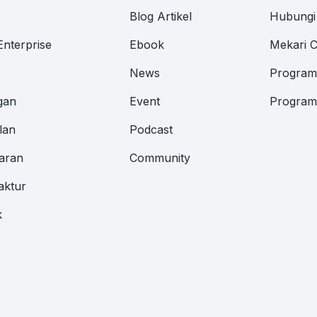
M
Blog Artikel
Hubungi
Enterprise
Ebook
Mekari 
News
Program 
gan
Event
Program 
lan
Podcast
aran
Community
aktur
k