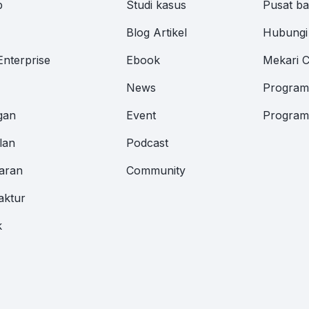
p
Studi kasus
Pusat b
M
Blog Artikel
Hubungi
Enterprise
Ebook
Mekari 
News
Program 
gan
Event
Program 
lan
Podcast
aran
Community
aktur
k