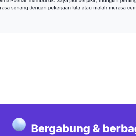
 benar-benar memburuk. Saya jadi berpikir, mungkin penting
merasa senang dengan pekerjaan kita atau malah merasa cem
Bergabung & berba