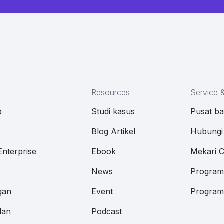
Resources
Service 
p
Studi kasus
Pusat b
M
Blog Artikel
Hubungi
Enterprise
Ebook
Mekari 
News
Program 
gan
Event
Program 
lan
Podcast