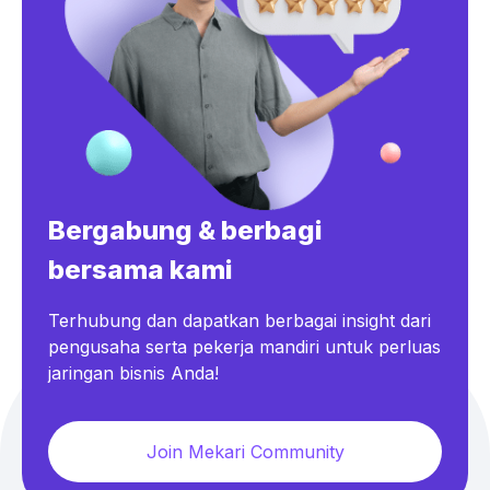
Bergabung & berbagi
bersama kami
Terhubung dan dapatkan berbagai insight dari
pengusaha serta pekerja mandiri untuk perluas
jaringan bisnis Anda!
Join Mekari Community