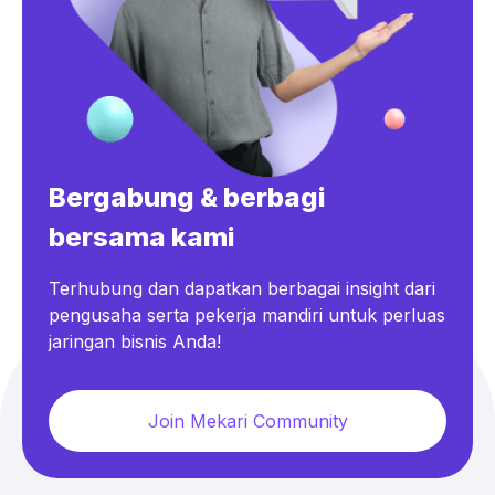
Bergabung & berbagi
bersama kami
Terhubung dan dapatkan berbagai insight dari
pengusaha serta pekerja mandiri untuk perluas
jaringan bisnis Anda!
Join Mekari Community