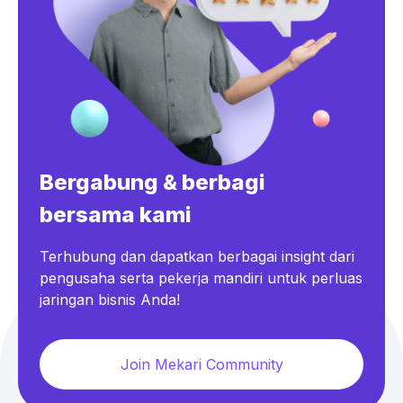
Bergabung & berbagi
bersama kami
Terhubung dan dapatkan berbagai insight dari
pengusaha serta pekerja mandiri untuk perluas
jaringan bisnis Anda!
Join Mekari Community