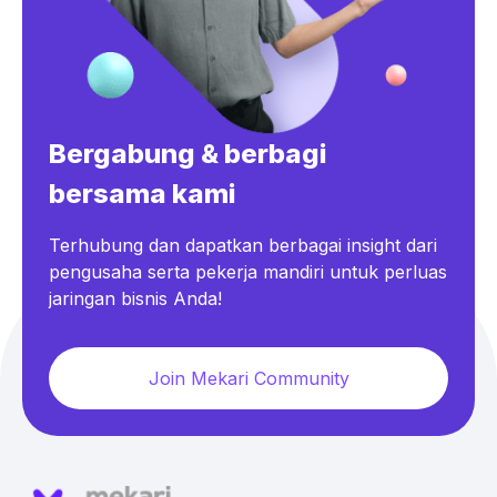
Bergabung & berbagi
bersama kami
Terhubung dan dapatkan berbagai insight dari
pengusaha serta pekerja mandiri untuk perluas
jaringan bisnis Anda!
Join Mekari Community