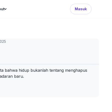
Search Button
out
Masuk
2025
 kita bahwa hidup bukanlah tentang menghapus
adaran baru.