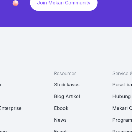
Join Mekari Community
Resources
Service 
p
Studi kasus
Pusat b
M
Blog Artikel
Hubungi
Enterprise
Ebook
Mekari 
News
Program 
gan
Event
Program 