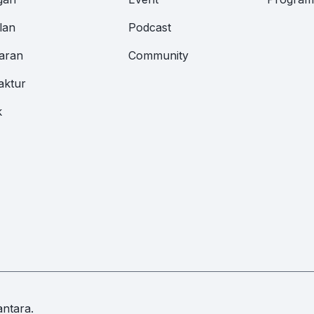
lan
Podcast
aran
Community
aktur
k
ntara.