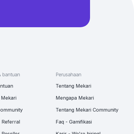
& bantuan
Perusahaan
antuan
Tentang Mekari
 Mekari
Mengapa Mekari
Community
Tentang Mekari Community
Referral
Faq - Gamifikasi
Reseller
Karir - We're hiring!