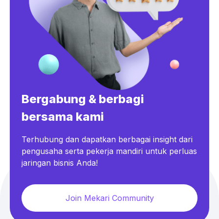
Bergabung & berbagi
bersama kami
Terhubung dan dapatkan berbagai insight dari
pengusaha serta pekerja mandiri untuk perluas
jaringan bisnis Anda!
Join Mekari Community