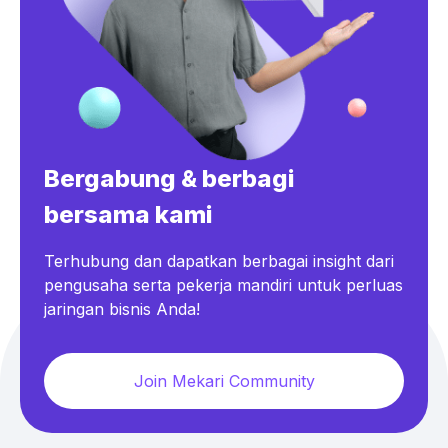
Bergabung & berbagi
bersama kami
Terhubung dan dapatkan berbagai insight dari
pengusaha serta pekerja mandiri untuk perluas
jaringan bisnis Anda!
Join Mekari Community