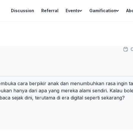
Discussion
Referral
Events
Gamification
Ab
O
uka cara berpikir anak dan menumbuhkan rasa ingin ta
 bukan hanya dari apa yang mereka alami sendiri. Kalau bo
a sejak dini, terutama di era digital seperti sekarang?