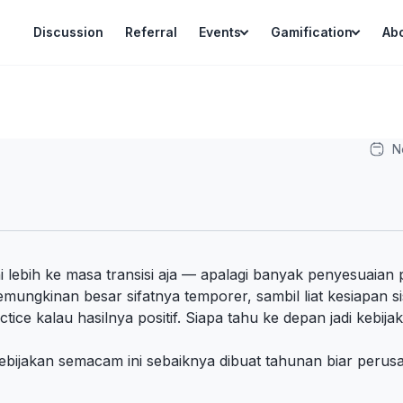
Discussion
Referral
Events
Gamification
Ab
N
i lebih ke masa transisi aja — apalagi banyak penyesuaia
mungkinan besar sifatnya temporer, sambil liat kesiapan s
ce kalau hasilnya positif. Siapa tahu ke depan jadi kebijak
ijakan semacam ini sebaiknya dibuat tahunan biar perusah