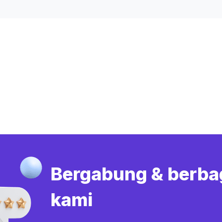
Bergabung & berba
kami