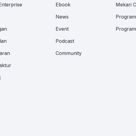
Enterprise
Ebook
Mekari 
News
Program 
gan
Event
Program 
lan
Podcast
aran
Community
aktur
k