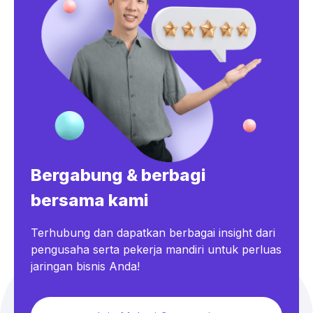
Bergabung & berbagi
bersama kami
Terhubung dan dapatkan berbagai insight dari
pengusaha serta pekerja mandiri untuk perluas
jaringan bisnis Anda!