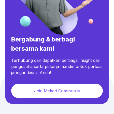
Bergabung & berbagi
bersama kami
Terhubung dan dapatkan berbagai insight dari
pengusaha serta pekerja mandiri untuk perluas
jaringan bisnis Anda!
Join Mekari Community